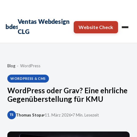
×
Termin sichern →
Kostenloses Erstgespräch
Ventas Webdesign
Website Check
CLG
Blog
· WordPress
WORDPRESS & CMS
WordPress oder Grav? Eine ehrliche
Gegenüberstellung für KMU
Thomas Stopa
11. März 2026
7 Min. Lesezeit
TS