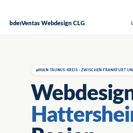
Ventas Webdesign CLG
MAIN-TAUNUS-KREIS · ZWISCHEN FRANKFURT U
Webdesign
Hattershe