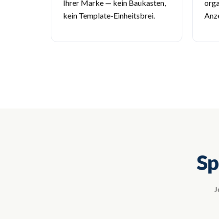
Ihrer Marke — kein Baukasten,
orga
kein Template-Einheitsbrei.
Anze
Sp
J