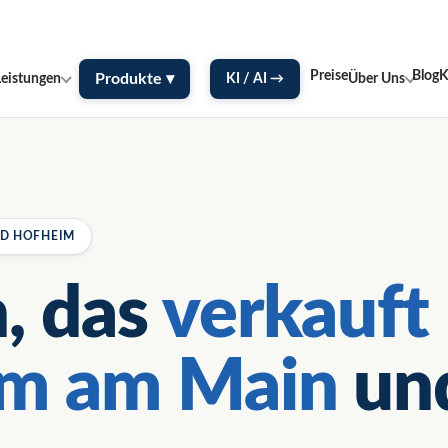
Termin sichern →
Kostenloses Erstgespräch
—
Preise
Blog
K
Produkte ▾
Leistungen
KI / AI →
Über Uns
ND HOFHEIM
, das
verkauft
im am Main
und