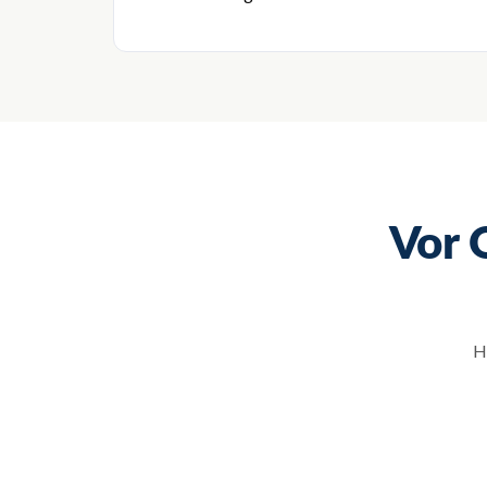
Vor 
H
→