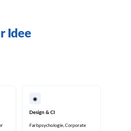
r Idee
◉
Design & CI
er
Farbpsychologie, Corporate