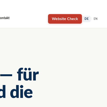
×
ontakt
Website Check
DE
|
EN
— für
 die