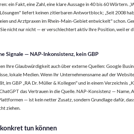
en: ein Fakt, eine Zahl, eine klare Aussage in 40 bis 60 Wörtern. „
ösungen" liefert keinen zitierbaren Antwortblock; „Seit 2008 ha
eien und Arztpraxen im Rhein-Main-Gebiet entwickelt" schon. Ge
ie nicht nur nicht — er verschlechtert aktiv Ihre Position, weil er 
e Signale — NAP-Inkonsistenz, kein GBP
n Ihre Glaubwürdigkeit auch über externe Quellen: Google Busine
sse, lokale Medien. Wenn Ihr Unternehmensname auf der Website
ßt, im GBP „RA Dr. Müller & Kollegen" und in einem Verzeichnis „K
rt ChatGPT das Vertrauen in die Quelle. NAP-Konsistenz — Name, A
 Plattformen — ist kein netter Zusatz, sondern Grundlage dafür, da
ht ziehen.
 konkret tun können