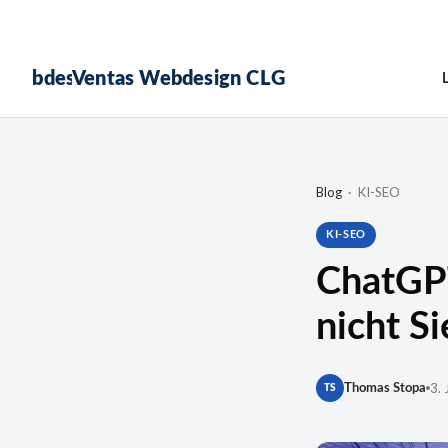
Ventas Webdesign CLG
Blog
· KI-SEO
KI-SEO
ChatGPT
nicht S
3. 
Thomas Stopa
TS