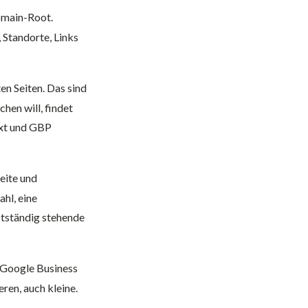
omain-Root.
 Standorte, Links
en Seiten. Das sind
hen will, findet
txt und GBP
eite und
hl, eine
stständig stehende
 Google Business
ren, auch kleine.