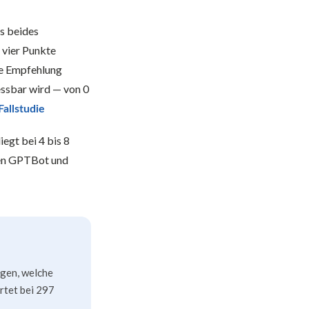
ls beides
 vier Punkte
re Empfehlung
essbar wird — von 0
allstudie
gt bei 4 bis 8
nen GPTBot und
igen, welche
rtet bei 297