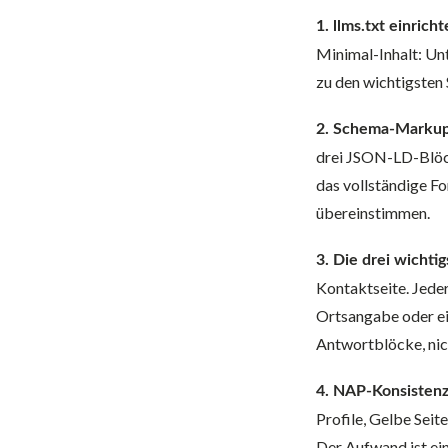
1. llms.txt einricht
Minimal-Inhalt: Un
zu den wichtigsten 
2. Schema-Markup
drei JSON-LD-Blöcke
das vollständige Fo
übereinstimmen.
3. Die drei wichti
Kontaktseite. Jeder
Ortsangabe oder ei
Antwortblöcke, ni
4. NAP-Konsistenz
Profile, Gelbe Seit
Der Aufwand ist ein