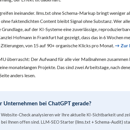
 greifen ineinander. llms.txt ohne Schema-Markup bringt weniger a
hne faktendichten Content bleibt Signal ohne Substanz. Wer alle
ie Grundlage, auf der KI-Systeme eine zuverlässige, reproduzierba
anzlei Hofmann in Frankfurt hat gezeigt, dass das in 6 Wochen m
Zitierungen, von 15 auf 90+ organische Klicks pro Monat.
→ Zur F
U überrascht: Der Aufwand für alle vier Maßnahmen zusammen lie
keine monatelangen Projekte. Das sind zwei Arbeitstage, nach de
Seite anders lesen.
hr Unternehmen bei ChatGPT gerade?
 Website-Check analysieren wir Ihre aktuelle KI-Sichtbarkeit und ze
 bei Ihnen offen sind. LLM-SEO Starter (llms.txt + Schema-Audit) sta