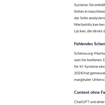
Systeme. Sie enthä
Seiten in maschinen
der Seite analysie
Werbeblöcken herau
Lücken, die direkt 
Fehlendes Schem
Schema.org-Markup 
wen Sie bedienen. 
für KI-Systeme eind
2024) hat gemessen
marginaler Untersc
Content ohne Fa
ChatGPT extrahiert