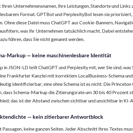
lt Ihren Unternehmensnamen, Ihre Leistungen, Standorte und Links 
lesbarem Format. GPTBot und PerplexityBot lesen sie priorisiert,
ren. Ohne diese Datei muss ChatGPT aus Cookie-Bannern, Navigat
sfiltern, was Ihr Unternehmen tatsächlich macht. Dabei entstehe
dazu führen, dass Sie nicht genannt werden.
a-Markup — keine maschinenlesbare Identität
in JSON-LD teilt ChatGPT und Perplexity mit, wer Sie sind, was 
Eine Frankfurter Kanzlei mit korrektem LocalBusiness-Schema und
eutig identifizierbar; eine ohne Schema ist es nicht. Die Princet
, dass Schema-Markup die Zitierungsrate um 30 bis 40 Prozent ste
hied; das ist der Abstand zwischen sichtbar und unsichtbar in KI-
ktendichte — kein zitierbarer Antwortblock
 Passagen, keine ganzen Seiten. Jeder Abschnitt Ihres Textes muss