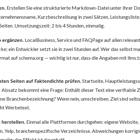
Erstellen Sie eine strukturierte Markdown-Datei unter Ihrer D
en.
ternehmensname, Kurzbeschreibung in zwei Sätzen, Leistungsliste,
Seiten. Umsetzungszeit: 2 bis 4 Stunden, einmalig.
LocalBusiness, Service und FAQPage auf allen relevant
 ergänzen.
; ein Entwickler setzt sie in zwei Stunden auf. Wer das selbst mac
rmat auf schema.org — wichtig ist nur, dass die Angaben mit llms.
Startseite, Hauptleistungss
gsten Seiten auf Faktendichte prüfen.
 Absatz bekommt eine Frage: Enthält dieser Text eine verifiable Za
ne Branchenbezeichnung? Wenn nein, umschreiben. Ziel sind selb
cht Werbetext.
Einmal alle Plattformen durchgehen: eigene Website,
 herstellen.
en, Yelp, branchenspezifische Verzeichnisse. Abweichungen korrigie
malig; der Effekt ist dauerhaft.