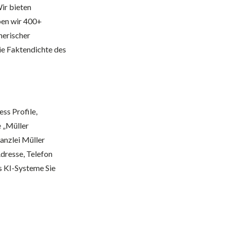
Wir bieten
ben wir 400+
nerischer
die Faktendichte des
ss Profile,
 „Müller
anzlei Müller
dresse, Telefon
ss KI-Systeme Sie