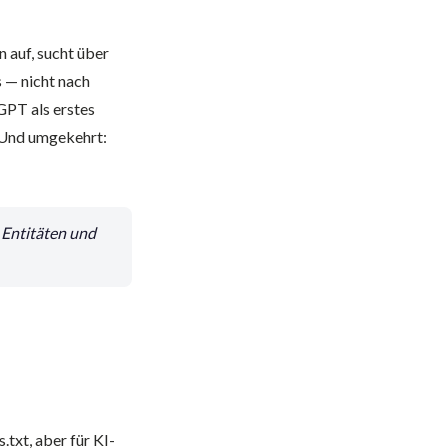
 auf, sucht über
 — nicht nach
GPT als erstes
. Und umgekehrt:
 Entitäten und
.txt, aber für KI-