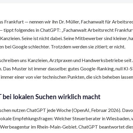
s Frankfurt — nennen wir ihn Dr. Müller, Fachanwalt für Arbeitsrec
 — tippt folgendes in ChatGPT: „Fachanwalt Arbeitsrecht Frankfur
Kanzleien. Seine ist nicht dabei. Seine Mitbewerber sind kleiner, 
 bei Google schlechter. Trotzdem werden sie zitiert; er nicht.
schreiben uns Kanzleien, Arztpraxen und Handwerksbetriebe seit 
. Das Muster ist immer dasselbe: gutes Google-Ranking, null KI-S
t immer einer von vier technischen Punkten, die sich beheben lassen
bei lokalen Suchen wirklich macht
chen nutzen ChatGPT jede Woche (OpenAI, Februar 2026). Davon 
lokale Empfehlungsfragen: Welcher Steuerberater in Wiesbaden, w
 Werbeagentur im Rhein-Main-Gebiet. ChatGPT beantwortet diese