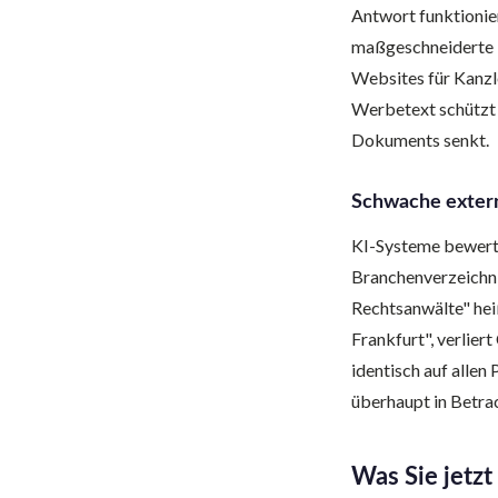
Antwort funktionier
maßgeschneiderte L
Websites für Kanzl
Werbetext schützt S
Dokuments senkt.
Schwache extern
KI-Systeme bewerte
Branchenverzeichni
Rechtsanwälte" hei
Frankfurt", verlie
identisch auf allen
überhaupt in Betrac
Was Sie jetzt