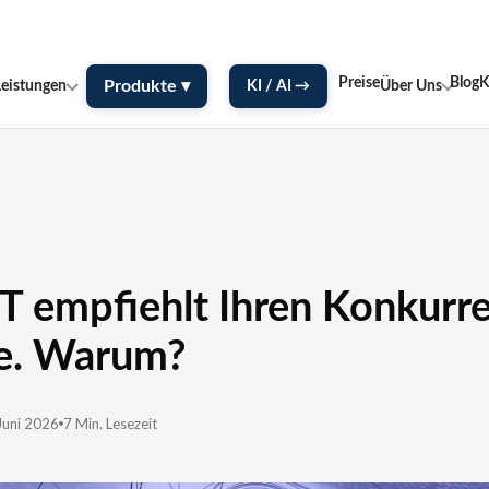
Termin sichern →
Kostenloses Erstgespräch
—
Preise
Blog
K
Produkte ▾
Leistungen
KI / AI →
Über Uns
 empfiehlt Ihren Konkurr
ie. Warum?
Juni 2026
7 Min. Lesezeit