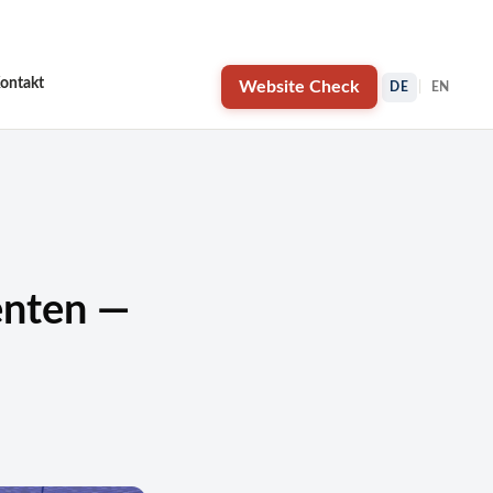
×
ontakt
Website Check
DE
|
EN
enten —