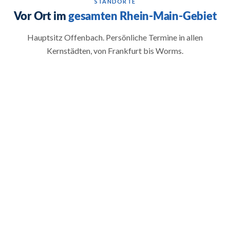
STANDORTE
Vor Ort im
gesamten Rhein-Main-Gebiet
Hauptsitz Offenbach. Persönliche Termine in allen
Kernstädten, von Frankfurt bis Worms.
→
→
Frankfurt
Wiesbaden
7 KM ·
30 KM ·
BANKENMETROPOLE
LANDESHAUPTSTADT
→
→
Mainz
Darmstadt
35 KM ·