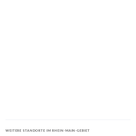
UNIVERSITÄTSSTADT
30 KM · DIGITAL HUB
→
→
Hanau
Offenbach
22 KM · BRÜDER-GRIMM-
0 KM · UNSER HAUPTSITZ
STADT
→
→
Aschaffenburg
Rüsselsheim
42 KM · TOR ZUM
28 KM · OPEL- &
SPESSART
INDUSTRIESTADT
WEITERE STANDORTE IM RHEIN-MAIN-GEBIET