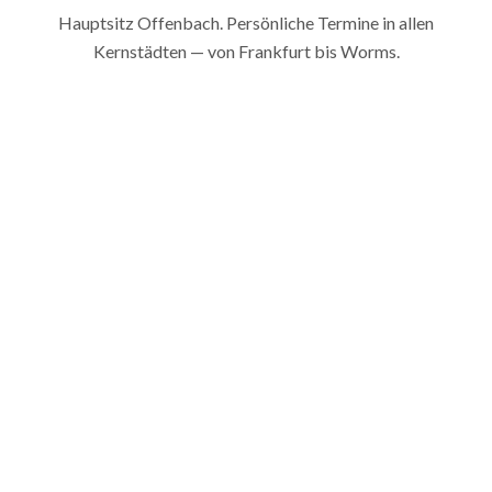
Hauptsitz Offenbach. Persönliche Termine in allen
Kernstädten — von Frankfurt bis Worms.
→
→
Frankfurt
Wiesbaden
BANKENMETROPOLE
LANDESHAUPTSTADT
→
→
Mainz
Darmstadt
UNIVERSITÄTSSTADT
WISSENSCHAFTSSTADT