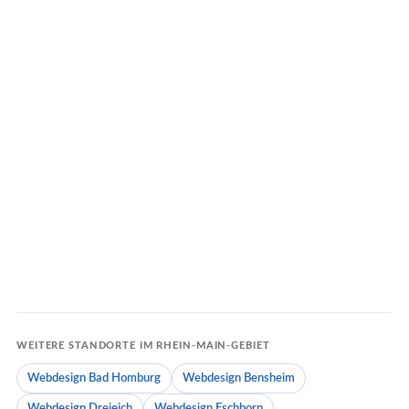
→
→
Offenbach
Hanau
UNSER HAUPTSITZ
BRÜDER-GRIMM-STADT
→
→
Aschaffenburg
Rüsselsheim
TOR ZUM SPESSART
OPEL & INDUSTRIE
WEITERE STANDORTE IM RHEIN-MAIN-GEBIET
Webdesign Bad Homburg
Webdesign Bensheim
Webdesign Dreieich
Webdesign Eschborn